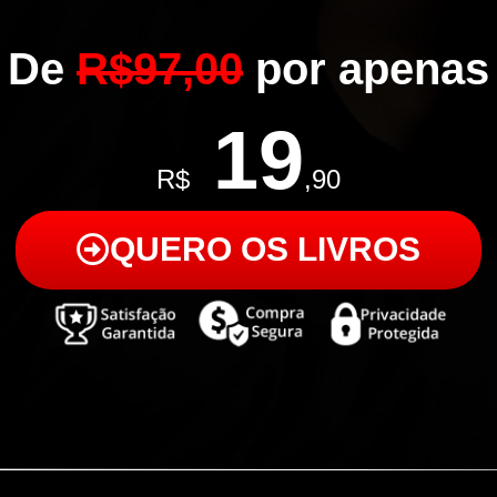
De
R$97,00
por apenas
19
R$
,90
QUERO OS LIVROS