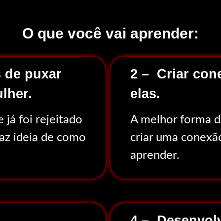
O que você vai aprender:
s de puxar
2 – Criar co
lher.
elas.
 já foi rejeitado
A melhor forma d
faz ideia de como
criar uma conexão
aprender.
4 – Desenvolv